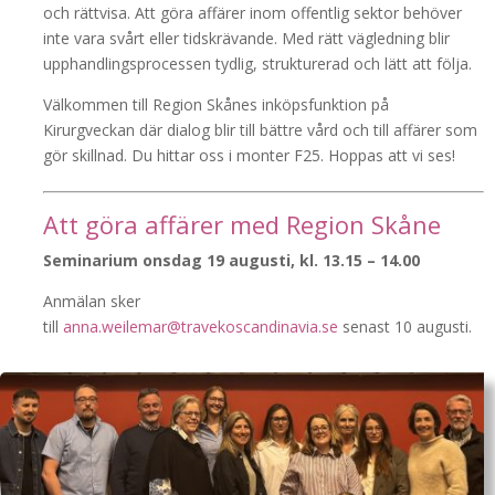
och rättvisa. Att göra affärer inom offentlig sektor behöver
inte vara svårt eller tidskrävande. Med rätt vägledning blir
upphandlingsprocessen tydlig, strukturerad och lätt att följa.
Välkommen till Region Skånes inköpsfunktion på
Kirurgveckan där dialog blir till bättre vård och till affärer som
gör skillnad. Du hittar oss i monter F25. Hoppas att vi ses!
Att göra affärer med Region Skåne
Seminarium onsdag 19 augusti, kl. 13.15 – 14.00
Anmälan sker
till
anna.weilemar@travekoscandinavia.se
senast 10 augusti.