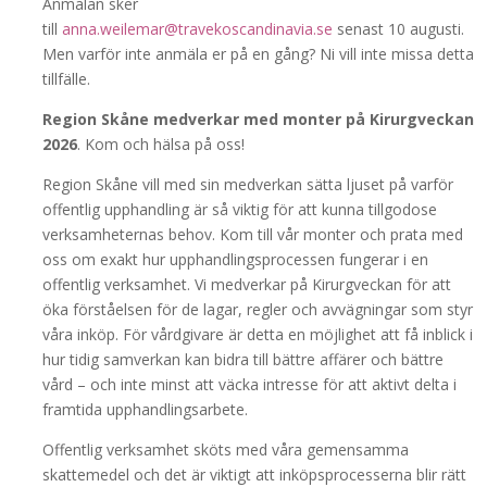
Anmälan sker
till
anna.weilemar@travekoscandinavia.se
senast 10 augusti.
Men varför inte anmäla er på en gång? Ni vill inte missa detta
tillfälle.
Region Skåne medverkar med monter på Kirurgveckan
2026
.
Kom och hälsa på oss!
Region Skåne vill med sin medverkan sätta ljuset på varför
offentlig upphandling är så viktig för att kunna tillgodose
verksamheternas behov. Kom till vår monter och prata med
oss om exakt hur upphandlingsprocessen fungerar i en
offentlig verksamhet. Vi medverkar på Kirurgveckan för att
öka förståelsen för de lagar, regler och avvägningar som styr
våra inköp. För vårdgivare är detta en möjlighet att få inblick i
hur tidig samverkan kan bidra till bättre affärer och bättre
vård – och inte minst att väcka intresse för att aktivt delta i
framtida upphandlingsarbete.
Offentlig verksamhet sköts med våra gemensamma
skattemedel och det är viktigt att inköpsprocesserna blir rätt